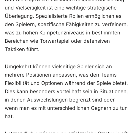
und Vielseitigkeit ist eine wichtige strategische
Überlegung. Spezialisierte Rollen ermöglichen es
den Spielern, spezifische Fähigkeiten zu verfeinern,
was zu hohen Kompetenzniveaus in bestimmten
Bereichen wie Torwartspiel oder defensiven
Taktiken führt.
Umgekehrt können vielseitige Spieler sich an
mehrere Positionen anpassen, was den Teams
Flexibilität und Optionen während der Spiele bietet.
Dies kann besonders vorteilhaft sein in Situationen,
in denen Auswechslungen begrenzt sind oder
wenn man es mit unterschiedlichen Gegnern zu tun
hat.