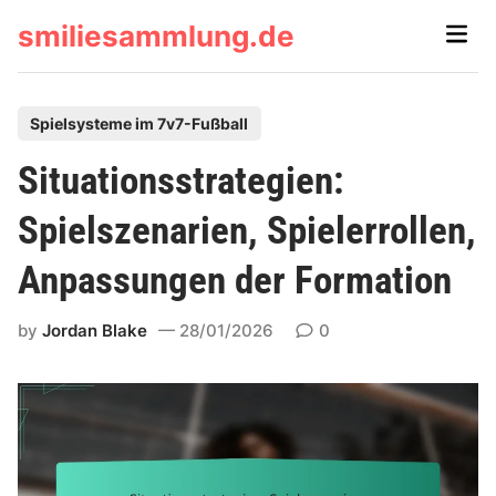
Skip
smiliesammlung.de
Main
to
Men
content
P
Spielsysteme im 7v7-Fußball
o
Situationsstrategien:
s
t
Spielszenarien, Spielerrollen,
e
Anpassungen der Formation
d
i
by
Jordan Blake
28/01/2026
0
n