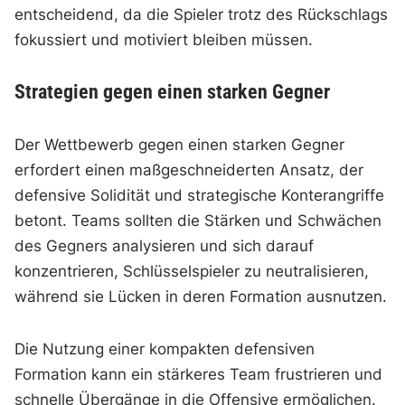
entscheidend, da die Spieler trotz des Rückschlags
fokussiert und motiviert bleiben müssen.
Strategien gegen einen starken Gegner
Der Wettbewerb gegen einen starken Gegner
erfordert einen maßgeschneiderten Ansatz, der
defensive Solidität und strategische Konterangriffe
betont. Teams sollten die Stärken und Schwächen
des Gegners analysieren und sich darauf
konzentrieren, Schlüsselspieler zu neutralisieren,
während sie Lücken in deren Formation ausnutzen.
Die Nutzung einer kompakten defensiven
Formation kann ein stärkeres Team frustrieren und
schnelle Übergänge in die Offensive ermöglichen.