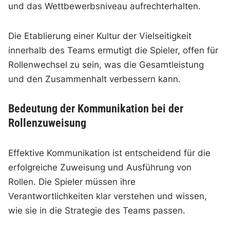
und das Wettbewerbsniveau aufrechterhalten.
Die Etablierung einer Kultur der Vielseitigkeit
innerhalb des Teams ermutigt die Spieler, offen für
Rollenwechsel zu sein, was die Gesamtleistung
und den Zusammenhalt verbessern kann.
Bedeutung der Kommunikation bei der
Rollenzuweisung
Effektive Kommunikation ist entscheidend für die
erfolgreiche Zuweisung und Ausführung von
Rollen. Die Spieler müssen ihre
Verantwortlichkeiten klar verstehen und wissen,
wie sie in die Strategie des Teams passen.