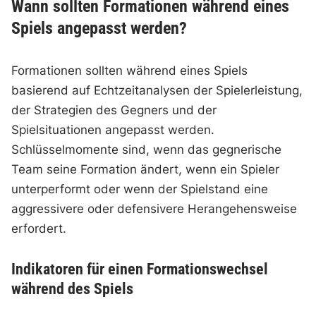
Wann sollten Formationen während eines
Spiels angepasst werden?
Formationen sollten während eines Spiels
basierend auf Echtzeitanalysen der Spielerleistung,
der Strategien des Gegners und der
Spielsituationen angepasst werden.
Schlüsselmomente sind, wenn das gegnerische
Team seine Formation ändert, wenn ein Spieler
unterperformt oder wenn der Spielstand eine
aggressivere oder defensivere Herangehensweise
erfordert.
Indikatoren für einen Formationswechsel
während des Spiels