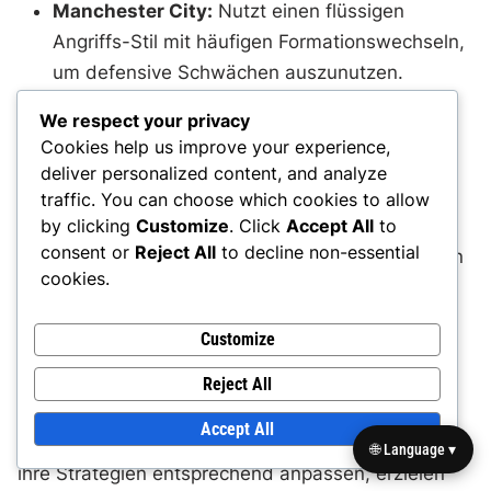
Manchester City:
Nutzt einen flüssigen
Angriffs-Stil mit häufigen Formationswechseln,
um defensive Schwächen auszunutzen.
Atletico Madrid:
Bekannt für ihre starke
We respect your privacy
defensive Organisation, passen sie sich oft
Cookies help us improve your experience,
einem konterorientierten Stil an, wenn sie
deliver personalized content, and analyze
gegen stärkere Teams antreten.
traffic. You can choose which cookies to allow
by clicking
Customize
. Click
Accept All
to
Deutschland (WM 2014):
Setzte ein hohes
consent or
Reject All
to decline non-essential
Pressing-Spiel ein, das sich basierend auf den
cookies.
Schwächen des Gegners anpasste und zu
ihrem letztendlichen Sieg führte.
Customize
Diese Beispiele veranschaulichen, wie situative
Reject All
Anpassungsfähigkeit zum Erfolg führen kann.
Accept All
Teams, die ihre Gegner effektiv analysieren und
🌐 Language ▾
ihre Strategien entsprechend anpassen, erzielen