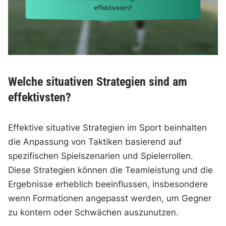
Welche situativen Strategien sind am
effektivsten?
Effektive situative Strategien im Sport beinhalten
die Anpassung von Taktiken basierend auf
spezifischen Spielszenarien und Spielerrollen.
Diese Strategien können die Teamleistung und die
Ergebnisse erheblich beeinflussen, insbesondere
wenn Formationen angepasst werden, um Gegner
zu kontern oder Schwächen auszunutzen.