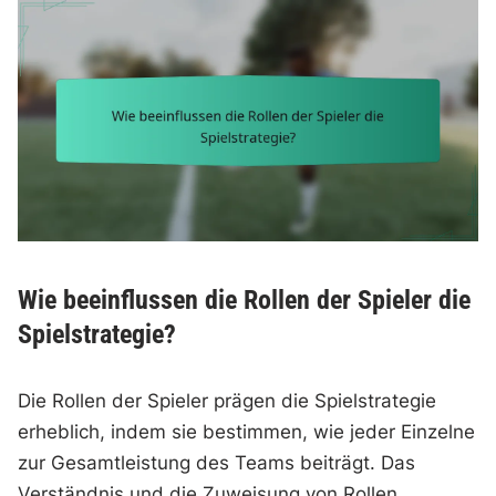
Wie beeinflussen die Rollen der Spieler die
Spielstrategie?
Die Rollen der Spieler prägen die Spielstrategie
erheblich, indem sie bestimmen, wie jeder Einzelne
zur Gesamtleistung des Teams beiträgt. Das
Verständnis und die Zuweisung von Rollen