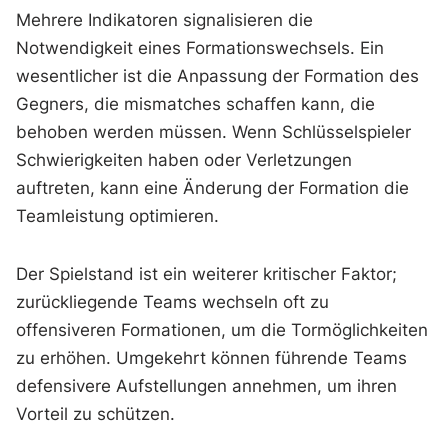
Mehrere Indikatoren signalisieren die
Notwendigkeit eines Formationswechsels. Ein
wesentlicher ist die Anpassung der Formation des
Gegners, die mismatches schaffen kann, die
behoben werden müssen. Wenn Schlüsselspieler
Schwierigkeiten haben oder Verletzungen
auftreten, kann eine Änderung der Formation die
Teamleistung optimieren.
Der Spielstand ist ein weiterer kritischer Faktor;
zurückliegende Teams wechseln oft zu
offensiveren Formationen, um die Tormöglichkeiten
zu erhöhen. Umgekehrt können führende Teams
defensivere Aufstellungen annehmen, um ihren
Vorteil zu schützen.