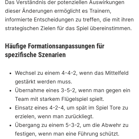
Das Verständnis der potenziellen Auswirkungen
dieser Änderungen ermöglicht es Trainern,
informierte Entscheidungen zu treffen, die mit ihren
strategischen Zielen für das Spiel übereinstimmen.
Häufige Formationsanpassungen für
spezifische Szenarien
Wechsel zu einem 4-4-2, wenn das Mittelfeld
gestärkt werden muss.
Übernahme eines 3-5-2, wenn man gegen ein
Team mit starkem Flügelspiel spielt.
Einsatz eines 4-2-4, um spät im Spiel Tore zu
erzielen, wenn man zurückliegt.
Übergang zu einem 5-3-2, um die Abwehr zu
festigen, wenn man eine Führung schützt.