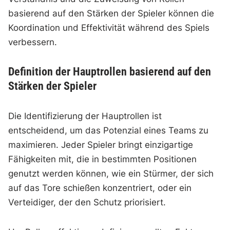
basierend auf den Stärken der Spieler können die
Koordination und Effektivität während des Spiels
verbessern.
Definition der Hauptrollen basierend auf den
Stärken der Spieler
Die Identifizierung der Hauptrollen ist
entscheidend, um das Potenzial eines Teams zu
maximieren. Jeder Spieler bringt einzigartige
Fähigkeiten mit, die in bestimmten Positionen
genutzt werden können, wie ein Stürmer, der sich
auf das Tore schießen konzentriert, oder ein
Verteidiger, der den Schutz priorisiert.