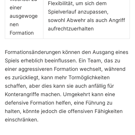
Flexibilität, um sich dem
einer
Spielverlauf anzupassen,
ausgewoge
sowohl Abwehr als auch Angriff
nen
aufrechtzuerhalten
Formation
Formationsänderungen können den Ausgang eines
Spiels erheblich beeinflussen. Ein Team, das zu
einer aggressiveren Formation wechselt, während
es zurückliegt, kann mehr Tormöglichkeiten
schaffen, aber dies kann sie auch anfällig für
Konterangriffe machen. Umgekehrt kann eine
defensive Formation helfen, eine Führung zu
halten, könnte jedoch die offensiven Fähigkeiten
einschränken.