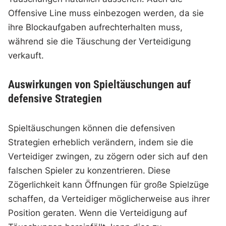
Offensive Line muss einbezogen werden, da sie
ihre Blockaufgaben aufrechterhalten muss,
während sie die Täuschung der Verteidigung
verkauft.
Auswirkungen von Spieltäuschungen auf
defensive Strategien
Spieltäuschungen können die defensiven
Strategien erheblich verändern, indem sie die
Verteidiger zwingen, zu zögern oder sich auf den
falschen Spieler zu konzentrieren. Diese
Zögerlichkeit kann Öffnungen für große Spielzüge
schaffen, da Verteidiger möglicherweise aus ihrer
Position geraten. Wenn die Verteidigung auf