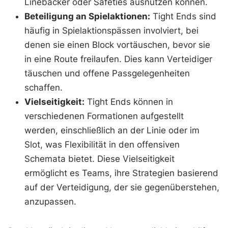
Linebacker oder Safeties ausnutzen können.
Beteiligung an Spielaktionen:
Tight Ends sind
häufig in Spielaktionspässen involviert, bei
denen sie einen Block vortäuschen, bevor sie
in eine Route freilaufen. Dies kann Verteidiger
täuschen und offene Passgelegenheiten
schaffen.
Vielseitigkeit:
Tight Ends können in
verschiedenen Formationen aufgestellt
werden, einschließlich an der Linie oder im
Slot, was Flexibilität in den offensiven
Schemata bietet. Diese Vielseitigkeit
ermöglicht es Teams, ihre Strategien basierend
auf der Verteidigung, der sie gegenüberstehen,
anzupassen.