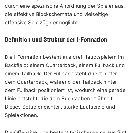
durch eine spezifische Anordnung der Spieler aus,
die effektive Blockschemata und vielseitige
offensive Spielzüge ermöglicht.
Definition und Struktur der I-Formation
Die I-Formation besteht aus drei Hauptspielern im
Backfield: einem Quarterback, einem Fullback und
einem Tailback. Der Fullback steht direkt hinter
dem Quarterback, während der Tailback hinter
dem Fullback positioniert ist, wodurch eine gerade
Linie entsteht, die dem Buchstaben “I” ähnelt.
Dieses Setup erleichtert starke Laufspiele und
Spielaktionen.
Die Offensive Line besteht typischerweise aus fünf