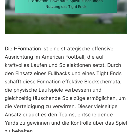
Die I-Formation ist eine strategische offensive
Ausrichtung im American Football, die auf
kraftvolles Laufen und Spielaktionen setzt. Durch
den Einsatz eines Fullbacks und eines Tight Ends
schafft diese Formation effektive Blockschemata,
die physische Laufspiele verbessern und
gleichzeitig täuschende Spielzüge ermöglichen, um
die Verteidigung zu verwirren. Dieser vielseitige
Ansatz erlaubt es den Teams, entscheidende
Yards zu gewinnen und die Kontrolle über das Spiel
zu behalten.