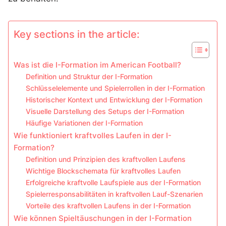
Key sections in the article:
Was ist die I-Formation im American Football?
Definition und Struktur der I-Formation
Schlüsselelemente und Spielerrollen in der I-Formation
Historischer Kontext und Entwicklung der I-Formation
Visuelle Darstellung des Setups der I-Formation
Häufige Variationen der I-Formation
Wie funktioniert kraftvolles Laufen in der I-
Formation?
Definition und Prinzipien des kraftvollen Laufens
Wichtige Blockschemata für kraftvolles Laufen
Erfolgreiche kraftvolle Laufspiele aus der I-Formation
Spielerresponsabilitäten in kraftvollen Lauf-Szenarien
Vorteile des kraftvollen Laufens in der I-Formation
Wie können Spieltäuschungen in der I-Formation