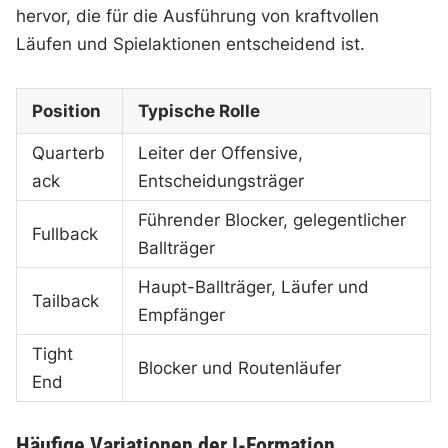
hervor, die für die Ausführung von kraftvollen
Läufen und Spielaktionen entscheidend ist.
Position
Typische Rolle
Quarterb
Leiter der Offensive,
ack
Entscheidungsträger
Führender Blocker, gelegentlicher
Fullback
Ballträger
Haupt-Ballträger, Läufer und
Tailback
Empfänger
Tight
Blocker und Routenläufer
End
Häufige Variationen der I-Formation