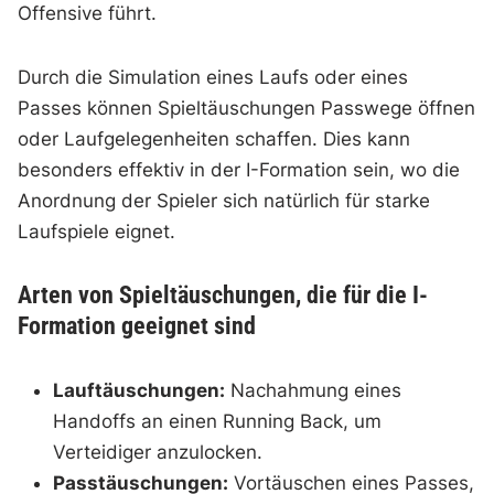
Offensive führt.
Durch die Simulation eines Laufs oder eines
Passes können Spieltäuschungen Passwege öffnen
oder Laufgelegenheiten schaffen. Dies kann
besonders effektiv in der I-Formation sein, wo die
Anordnung der Spieler sich natürlich für starke
Laufspiele eignet.
Arten von Spieltäuschungen, die für die I-
Formation geeignet sind
Lauftäuschungen:
Nachahmung eines
Handoffs an einen Running Back, um
Verteidiger anzulocken.
Passtäuschungen:
Vortäuschen eines Passes,