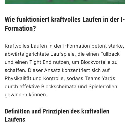
Wie funktioniert kraftvolles Laufen in der I-
Formation?
Kraftvolles Laufen in der I-Formation betont starke,
abwärts gerichtete Laufspiele, die einen Fullback
und einen Tight End nutzen, um Blockvorteile zu
schaffen. Dieser Ansatz konzentriert sich auf
Physikalität und Kontrolle, sodass Teams Yards
durch effektive Blockschemata und Spielerrollen
gewinnen können.
Definition und Prinzipien des kraftvollen
Laufens