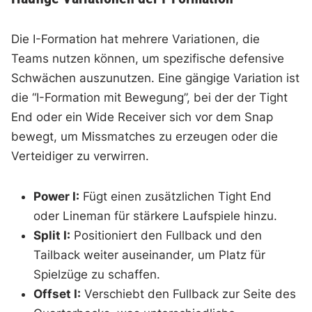
Die I-Formation hat mehrere Variationen, die
Teams nutzen können, um spezifische defensive
Schwächen auszunutzen. Eine gängige Variation ist
die “I-Formation mit Bewegung”, bei der der Tight
End oder ein Wide Receiver sich vor dem Snap
bewegt, um Missmatches zu erzeugen oder die
Verteidiger zu verwirren.
Power I:
Fügt einen zusätzlichen Tight End
oder Lineman für stärkere Laufspiele hinzu.
Split I:
Positioniert den Fullback und den
Tailback weiter auseinander, um Platz für
Spielzüge zu schaffen.
Offset I:
Verschiebt den Fullback zur Seite des