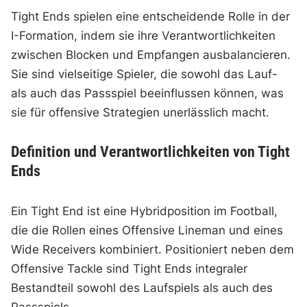
Tight Ends spielen eine entscheidende Rolle in der
I-Formation, indem sie ihre Verantwortlichkeiten
zwischen Blocken und Empfangen ausbalancieren.
Sie sind vielseitige Spieler, die sowohl das Lauf-
als auch das Passspiel beeinflussen können, was
sie für offensive Strategien unerlässlich macht.
Definition und Verantwortlichkeiten von Tight
Ends
Ein Tight End ist eine Hybridposition im Football,
die die Rollen eines Offensive Lineman und eines
Wide Receivers kombiniert. Positioniert neben dem
Offensive Tackle sind Tight Ends integraler
Bestandteil sowohl des Laufspiels als auch des