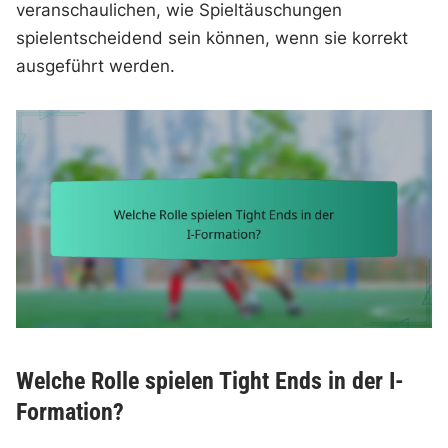
veranschaulichen, wie Spieltäuschungen
spielentscheidend sein können, wenn sie korrekt
ausgeführt werden.
Welche Rolle spielen Tight Ends in der I-
Formation?