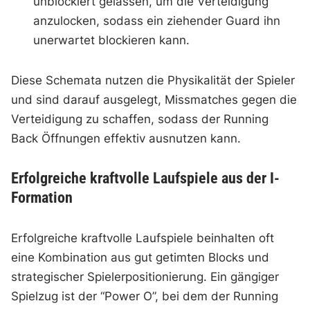
unblockiert gelassen, um die Verteidigung
anzulocken, sodass ein ziehender Guard ihn
unerwartet blockieren kann.
Diese Schemata nutzen die Physikalität der Spieler
und sind darauf ausgelegt, Missmatches gegen die
Verteidigung zu schaffen, sodass der Running
Back Öffnungen effektiv ausnutzen kann.
Erfolgreiche kraftvolle Laufspiele aus der I-
Formation
Erfolgreiche kraftvolle Laufspiele beinhalten oft
eine Kombination aus gut getimten Blocks und
strategischer Spielerpositionierung. Ein gängiger
Spielzug ist der “Power O”, bei dem der Running