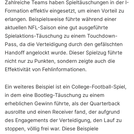
Zahlreiche Teams haben Spieltäuschungen in der I-
Formation effektiv eingesetzt, um einen Vorteil zu
erlangen. Beispielsweise führte während einer
aktuellen NFL-Saison eine gut ausgeführte
Spielaktions-Täuschung zu einem Touchdown-
Pass, da die Verteidigung durch den gefälschten
Handoff angelockt wurde. Dieser Spielzug führte
nicht nur zu Punkten, sondern zeigte auch die
Effektivität von Fehlinformationen.
Ein weiteres Beispiel ist ein College-Football-Spiel,
in dem eine Bootleg-Täuschung zu einem
erheblichen Gewinn führte, als der Quarterback
ausrollte und einen Receiver fand, der aufgrund
des Engagements der Verteidigung, den Lauf zu
stoppen, völlig frei war. Diese Beispiele